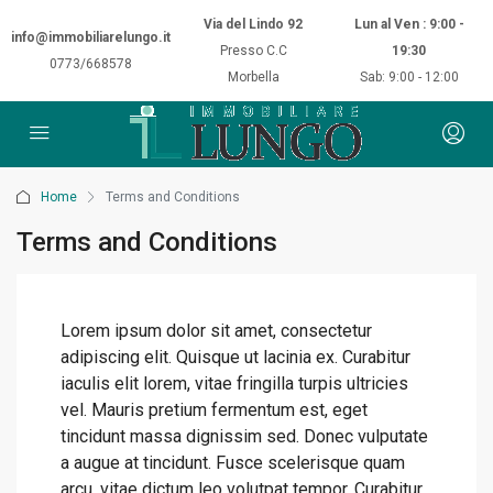
Via del Lindo 92
Lun al Ven : 9:00 -
info@immobiliarelungo.it
Presso C.C
19:30
0773/668578
Morbella
Sab: 9:00 - 12:00
Home
Terms and Conditions
Terms and Conditions
Lorem ipsum dolor sit amet, consectetur
adipiscing elit. Quisque ut lacinia ex. Curabitur
iaculis elit lorem, vitae fringilla turpis ultricies
vel. Mauris pretium fermentum est, eget
tincidunt massa dignissim sed. Donec vulputate
a augue at tincidunt. Fusce scelerisque quam
arcu, vitae dictum leo volutpat tempor. Curabitur