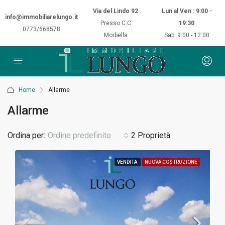
Via del Lindo 92
Lun al Ven : 9:00 -
info@immobiliarelungo.it
Presso C.C
19:30
0773/668578
Morbella
Sab: 9:00 - 12:00
Home
Allarme
Allarme
Ordina per:
Ordine predefinito
2 Proprietà
VENDITA
NUOVA COSTRUZIONE