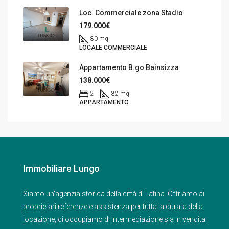
Loc. Commerciale zona Stadio
179.000€
80 mq
LOCALE COMMERCIALE
Appartamento B.go Bainsizza
138.000€
2
82 mq
APPARTAMENTO
Immobiliare Lungo
Siamo un'agenzia storica della città di Latina. Offriamo ai
proprietari referenze e assistenza per tutta la durata della
locazione, ci occupiamo di intermediazione sia in vendita