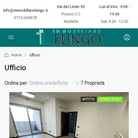
Via del Lindo 92
Lun al Ven : 9:00 -
info@immobiliarelungo.it
Presso C.C
19:30
0773/668578
Morbella
Sab: 9:00 - 12:00
Home
Ufficio
Ufficio
Ordina per:
Ordine predefinito
7 Proprietà
AFFITTO
OTTIMO STATO