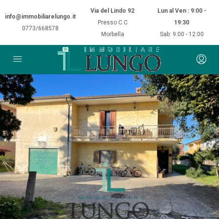
Via del Lindo 92
Lun al Ven : 9:00 -
info@immobiliarelungo.it
Presso C.C
19:30
0773/668578
Morbella
Sab: 9:00 - 12:00