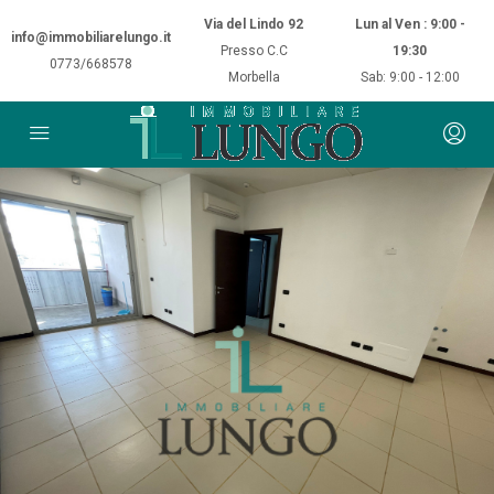
Via del Lindo 92
Lun al Ven : 9:00 -
info@immobiliarelungo.it
Presso C.C
19:30
0773/668578
Morbella
Sab: 9:00 - 12:00