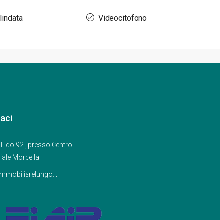
lindata
Videocitofono
aci
 Lido 92 , presso Centro
ale Morbella
mmobiliarelungo.it