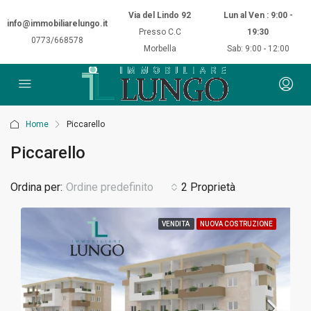
Via del Lindo 92
Lun al Ven : 9:00 -
info@immobiliarelungo.it
Presso C.C
19:30
0773/668578
Morbella
Sab: 9:00 - 12:00
Home
Piccarello
Piccarello
Ordina per:
Ordine predefinito
2 Proprietà
VENDITA
NUOVA COSTRUZIONE