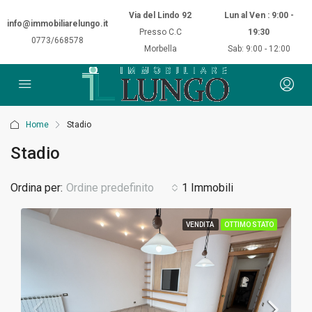
Via del Lindo 92
Lun al Ven : 9:00 -
info@immobiliarelungo.it
Presso C.C
19:30
0773/668578
Morbella
Sab: 9:00 - 12:00
Home
Stadio
Stadio
Ordina per:
Ordine predefinito
1 Immobili
VENDITA
OTTIMO STATO