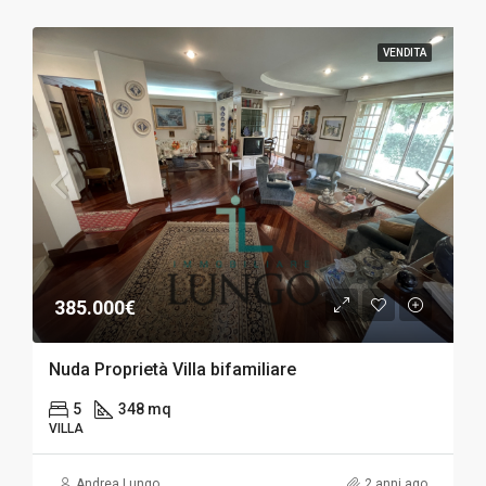
VENDITA
385.000€
Nuda Proprietà Villa bifamiliare
5
348 mq
VILLA
Andrea Lungo
2 anni ago