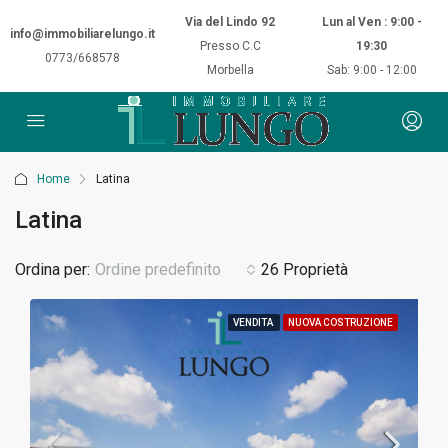
Via del Lindo 92
Lun al Ven : 9:00 -
info@immobiliarelungo.it
Presso C.C
19:30
0773/668578
Morbella
Sab: 9:00 - 12:00
Home
Latina
Latina
Ordina per:
Ordine predefinito
26 Proprietà
VENDITA
NUOVA COSTRUZIONE